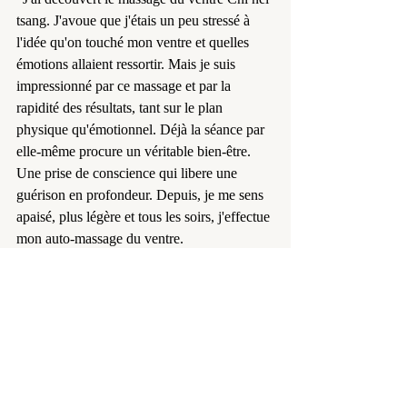
tsang. J'avoue que j'étais un peu stressé à 
l'idée qu'on touché mon ventre et quelles 
émotions allaient ressortir. Mais je suis 
impressionné par ce massage et par la 
rapidité des résultats, tant sur le plan 
physique qu'émotionnel. Déjà la séance par 
elle-même procure un véritable bien-être. 
Une prise de conscience qui libere une 
guérison en profondeur. Depuis, je me sens 
apaisé, plus légère et tous les soirs, j'effectue 
mon auto-massage du ventre.
Un grand merci à Jérémie de m'avoir fait 
découvrir ce merveilleux massage et pour sa 
compétence. Je recommande". 🙏