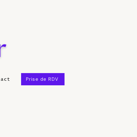
Prise de RDV
tact