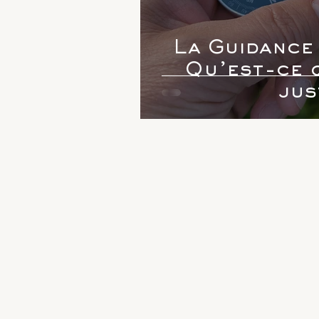
La Guidance 
Qu’est-ce q
jus