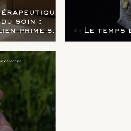
hérapeutique
du soin :
ien prime sur
Le temps 
thode
in de lecture