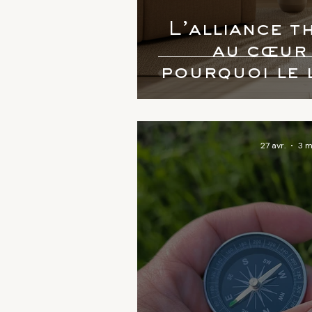
L’alliance t
au cœur 
pourquoi le l
la mé
27 avr.
3 m