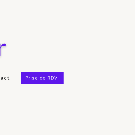
Prise de RDV
tact