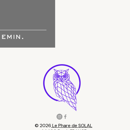
emin.
​© 2026
Le Phare de SOLAL